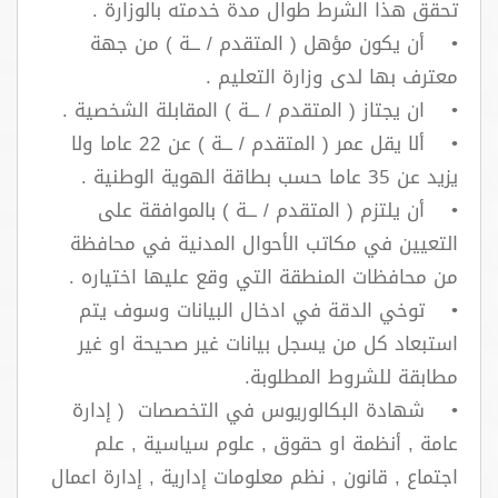
تحقق هذا الشرط طوال مدة خدمته بالوزارة .
• أن يكون مؤهل ( المتقدم / ـــة ) من جهة
معترف بها لدى وزارة التعليم .
• ان يجتاز ( المتقدم / ـــة ) المقابلة الشخصية .
• ألا يقل عمر ( المتقدم / ـــة ) عن 22 عاما ولا
يزيد عن 35 عاما حسب بطاقة الهوية الوطنية .
• أن يلتزم ( المتقدم / ـــة ) بالموافقة على
التعيين في مكاتب الأحوال المدنية في محافظة
من محافظات المنطقة التي وقع عليها اختياره .
• توخي الدقة في ادخال البيانات وسوف يتم
استبعاد كل من يسجل بيانات غير صحيحة او غير
مطابقة للشروط المطلوبة.
• شهادة البكالوريوس في التخصصات ( إدارة
عامة , أنظمة او حقوق , علوم سياسية , علم
اجتماع , قانون , نظم معلومات إدارية , إدارة اعمال